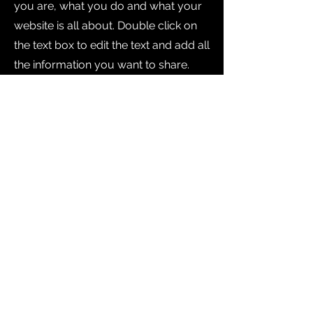
you are, what you do and what your
website is all about. Double click on
the text box to edit the text and add all
the information you want to share.
Get to Know Us
This is a paragraph about your
business. Let your visitors know
who you are, what you do and what
your website is all about. Double
click on the text box to edit the text
and add all the information you
want to share.