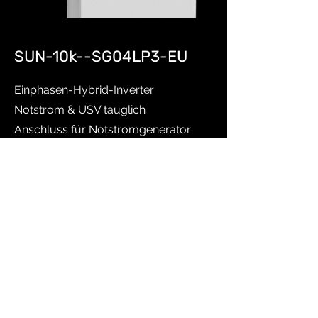
SUN-10k--SG04LP3-EU
Einphasen-Hybrid-Inverter
Notstrom & USV tauglich
Anschluss für Notstromgenerator
Bis zu 10 Einheiten parallel (Cluster)
Remote Control fähig